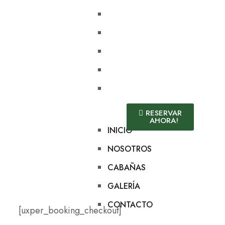
INICIO
NOSOTROS
CABAÑAS
GALERÍA
CONTACTO
RESERVAR
AHORA!
INICIO
NOSOTROS
CABAÑAS
GALERÍA
CONTACTO
[uxper_booking_checkout]