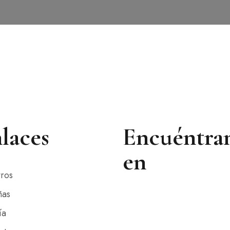
laces
Encuéntra
en
ros
ñas
ía