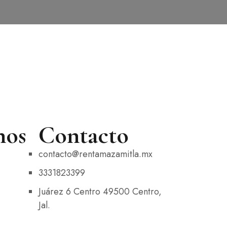
nos
Contacto
contacto@rentamazamitla.mx
3331823399
Juárez 6 Centro 49500 Centro,
Jal.