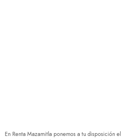
If you have any questions feel
nfree to contact us!
En Renta Mazamitla ponemos a tu disposición el
CONTACT US