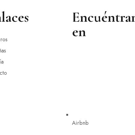
laces
Encuéntra
en
ros
ñas
ía
cto
Airbnb