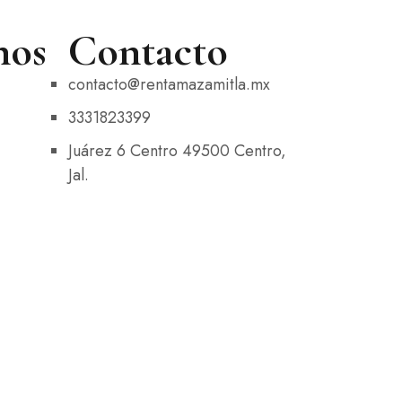
nos
Contacto
contacto@rentamazamitla.mx
3331823399
Juárez 6 Centro 49500 Centro,
Jal.