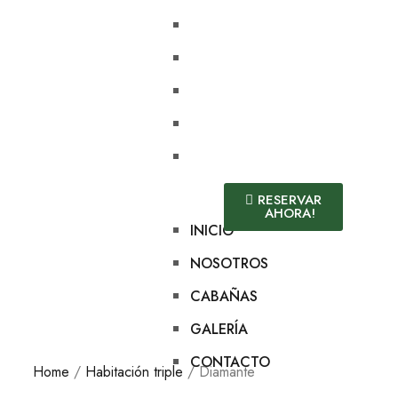
INICIO
NOSOTROS
CABAÑAS
GALERÍA
CONTACTO
RESERVAR
AHORA!
INICIO
NOSOTROS
CABAÑAS
GALERÍA
CONTACTO
Home
/
Habitación triple
/ Diamante