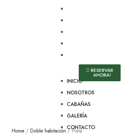
INICIO
NOSOTROS
CABAÑAS
GALERÍA
CONTACTO
RESERVAR
AHORA!
INICIO
NOSOTROS
CABAÑAS
GALERÍA
CONTACTO
Home
/
Doble habitación
/ Plata