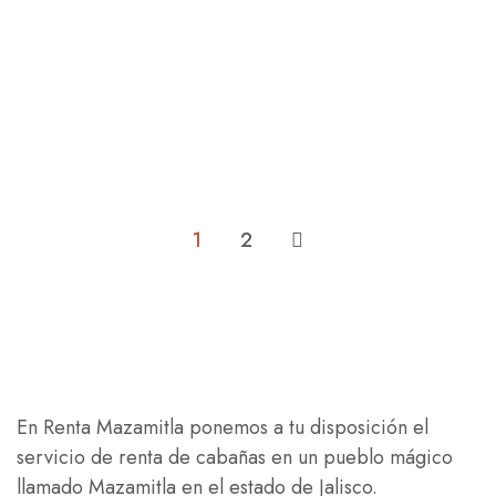
Is Your Hotel Ready For Summer
Vacation 2021?
At is a long established fact that a reader will be
distracted by the readable...
READ MORE
1
2
En Renta Mazamitla ponemos a tu disposición el
servicio de renta de cabañas en un pueblo mágico
llamado Mazamitla en el estado de Jalisco.