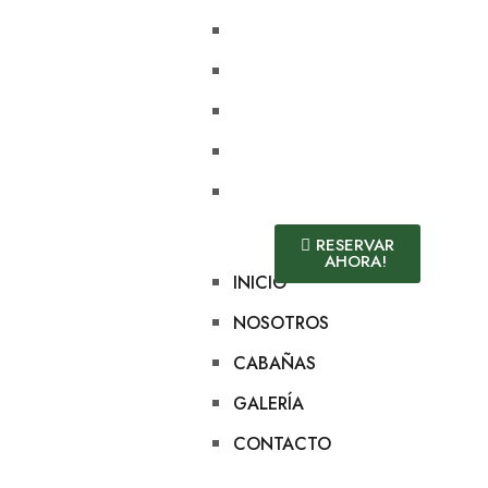
INICIO
NOSOTROS
CABAÑAS
GALERÍA
CONTACTO
RESERVAR
AHORA!
INICIO
NOSOTROS
CABAÑAS
GALERÍA
CONTACTO
20 enero, 2023
(0)
Sin categoría